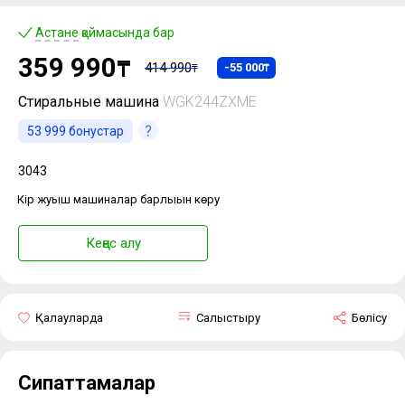
Астане
қоймасында бар
359 990
₸
414 990
-55 000
₸
₸
Стиральные машина
WGK244ZXME
53 999
бонустар
3043
Кір жуғыш машиналар барлығын көру
Кеңес алу
Қалауларда
Салыстыру
Бөлісу
Сипаттамалар