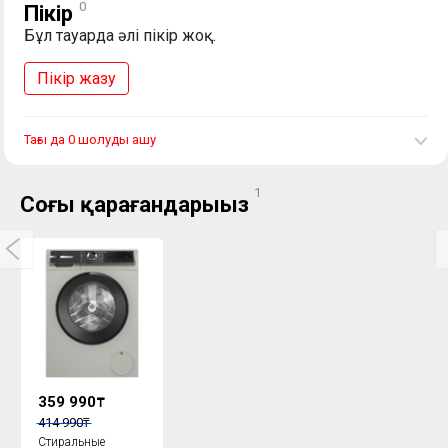
0
Пікір
Бұл тауарда әлі пікір жоқ.
Пікір жазу
Тағы да 0 шолуды ашу
1
Соңғы қарағандарыңыз
359 990
₸
414 990
₸
Стиральные