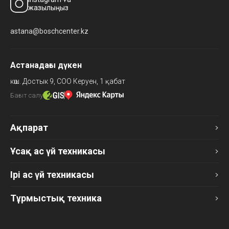
жазылыңыз
astana@boschcenter.kz
Астанадағы дүкен
көш. Достык 9,
СОО Керуен, 1 қабат
Бағыт салу
Ақпарат
Ұсақ ас үй техникасы
Ірі ас үй техникасы
Тұрмыстық техника