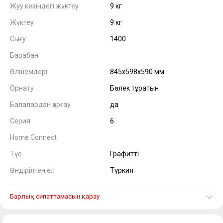
Жуу кезіндегі жүктеу
9 кг
Жүктеу
9 кг
Сығу
1400
Барабан
Өлшемдері
845x598x590 мм
Орнату
Бөлек тұратын
Балалардан қорғау
да
Серия
6
Home Connect
Түс
Графитті
Өндірілген ел
Түркия
Барлық сипаттамасын қарау