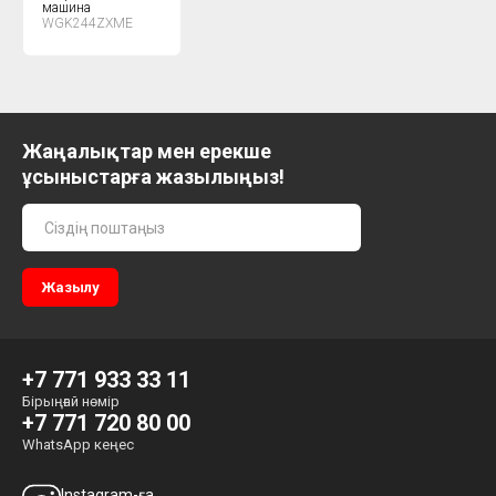
машина
WGK244ZXME
Жаңалықтар мен ерекше
ұсыныстарға жазылыңыз!
+7 771 933 33 11
Бірыңғай нөмір
+7 771 720 80 00
WhatsApp кеңес
Instagram-ға