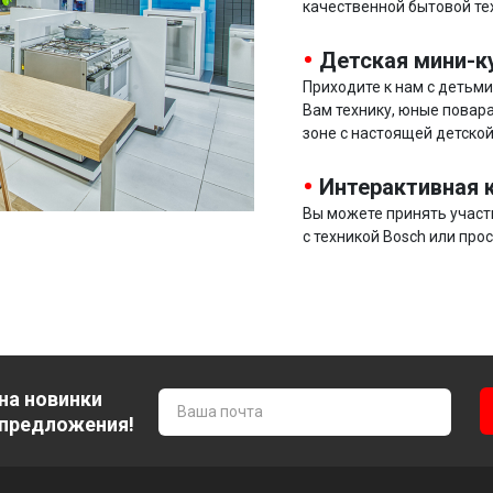
качественной бытовой те
Детская мини-к
Приходите к нам с детьм
Вам технику, юные повара
зоне с настоящей детской
Интерактивная 
Вы можете принять участ
с техникой Bosch или про
на новинки
 предложения!