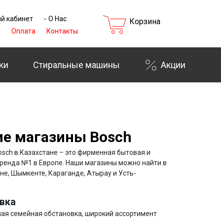
й кабинет
О Нас
Корзина
а
Оплата
Контакты
ки
Стиральные машины
Акции
е магазины Bosch
sch в Казахстане – это фирменная бытовая и
бренда №1 в Европе. Наши магазины можно найти в
ане, Шымкенте, Караганде, Атырау и Усть-
вка
ная семейная обстановка, широкий ассортимент