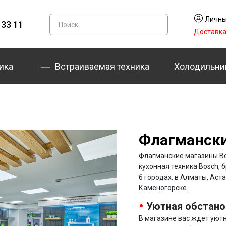
Личны
 33 11
Доставк
ика
Встраиваемая техника
Холодильни
Флагмански
Флагманские магазины Bo
кухонная техника Bosch, 
6 городах: в Алматы, Аст
Каменогорске.
Уютная обстано
В магазине вас ждет уют