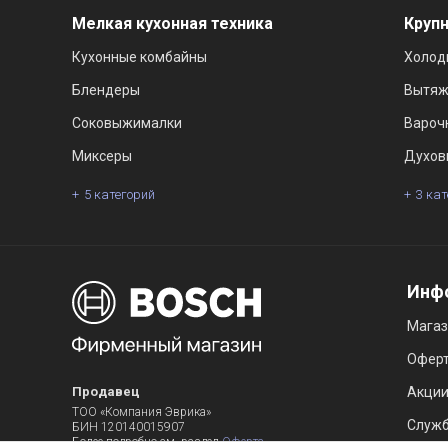
Мелкая кухонная техника
Крупн
Кухонные комбайны
Холод
Блендеры
Вытяж
Соковыжималки
Вароч
Миксеры
Духов
5 категорий
3 ка
Инф
Мага
Офер
Продавец
Акци
ТОО «Компания Эврика»
Служб
БИН 120140015907
Более подробно см. раздел
Оферта