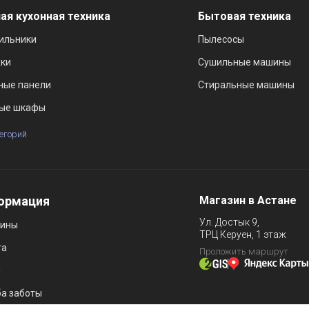
ая кухонная техника
Бытовая техника
ильники
Пылесосы
ки
Сушильные машины
ные панели
Стиральные машины
ые шкафы
тегорий
ормация
Магазин в Астане
Ул. Достык 9,
зины
ТРЦ Керуен, 1 этаж
та
Проложить маршрут
и
а заботы