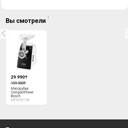
1
Вы смотрели
29 990
₸
109 900
₸
Мясорубка
CompactPower
Bosch
MFW3X17B